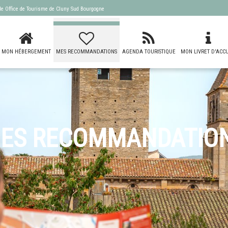
 de
Office de Tourisme de Cluny Sud Bourgogne
MON HÉBERGEMENT
MES RECOMMANDATIONS
AGENDA TOURISTIQUE
MON LIVRET D'ACCU
ES RECOMMANDATIO