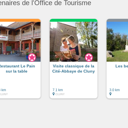
enaires de l'Office de Tourisme
Restaurant Le Pain
Visite classique de la
Les b
sur la table
Cité-Abbaye de Cluny
8 km
7.1 km
3.0 km
CLUNY
CLUNY