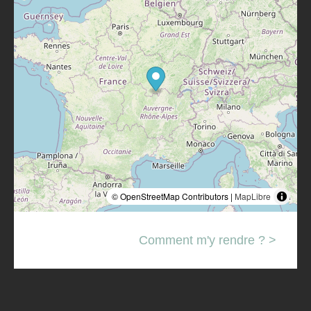
© OpenStreetMap Contributors |
MapLibre
Comment m'y rendre ? >