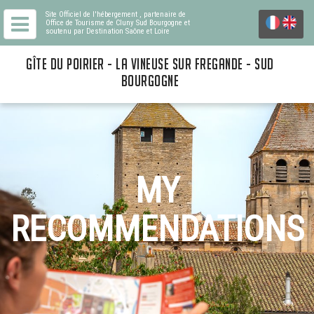
Site Officiel de l'hébergement
, partenaire de
Office de Tourisme de Cluny Sud Bourgogne
et
soutenu par Destination Saône et Loire
GÎTE DU POIRIER - LA VINEUSE SUR FREGANDE - SUD
BOURGOGNE
MY
RECOMMENDATIONS