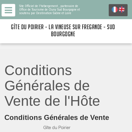
Site Officiel de l'hébergement
, partenaire de
Office de Tourisme de Cluny Sud Bourgogne
et
soutenu par Destination Saône et Loire
GÎTE DU POIRIER - LA VINEUSE SUR FREGANDE - SUD
BOURGOGNE
Conditions
Générales de
Vente de l'Hôte
Conditions Générales de Vente
Gîte du Poirier