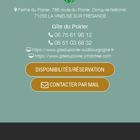
Ferme du Poirier, 786 route du Poirier, Donzy-le-National
71250 LA VINEUSE SUR FREGANDE
Gîte du Poirier
06 75 61 96 12
06 51 03 68 32
https://www.gitedupoirier-sudbourgogne.fr
https://www.gitedupoirier.jimdofree.com
DISPONIBILITÉS/RÉSERVATION
CONTACTER PAR MAIL